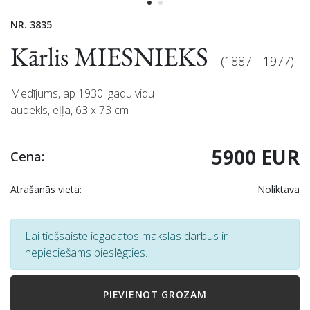
NR. 3835
Kārlis MIESNIEKS
(1887 - 1977)
Medījums, ap 1930. gadu vidu
audekls, eļļa, 63 x 73 cm
5900 EUR
Cena:
Atrašanās vieta:
Noliktava
Lai tiešsaistē iegādātos mākslas darbus ir
nepieciešams pieslēgties.
PIEVIENOT GROZAM