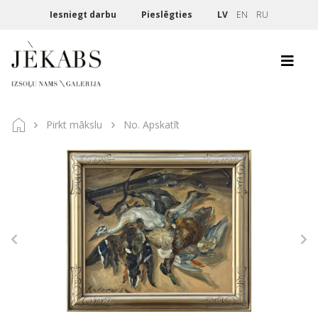
Iesniegt darbu
Pieslēgties
LV
EN
RU
Pirkt mākslu
No. Apskatīt