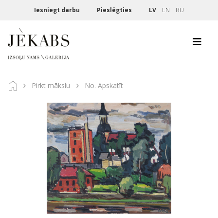
Iesniegt darbu
Pieslēgties
LV
EN
RU
Pirkt mākslu
No. Apskatīt