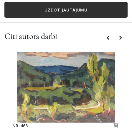
UZDOT JAUTĀJUMU
Citi autora darbi
Previous
Next
NR. 463