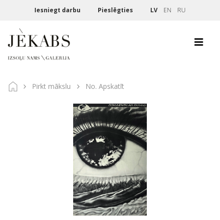
Iesniegt darbu
Pieslēgties
LV
EN
RU
Pirkt mākslu
No. Apskatīt