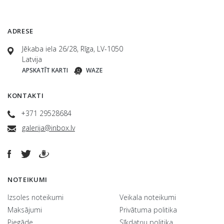
ADRESE
Jēkaba iela 26/28, Rīga, LV-1050
Latvija
APSKATĪT KARTI
WAZE
KONTAKTI
+371 29528684
galerija@inbox.lv
NOTEIKUMI
Izsoles noteikumi
Veikala noteikumi
Maksājumi
Privātuma politika
Piegāde
Sīkdatņu politika