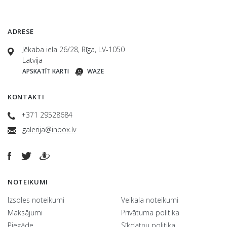
ADRESE
Jēkaba iela 26/28, Rīga, LV-1050
Latvija
APSKATĪT KARTI
WAZE
KONTAKTI
+371 29528684
galerija@inbox.lv
NOTEIKUMI
Izsoles noteikumi
Veikala noteikumi
Maksājumi
Privātuma politika
Piegāde
Sīkdatņu politika