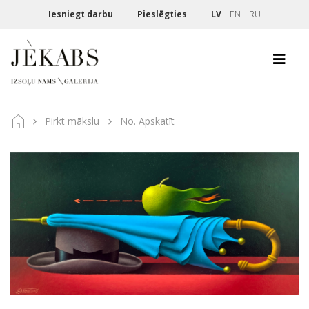
Iesniegt darbu
Pieslēgties
LV
EN
RU
Pirkt mākslu
No. Apskatīt