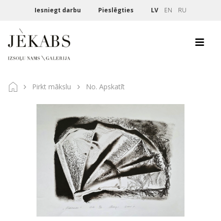
Iesniegt darbu
Pieslēgties
LV
EN
RU
Pirkt mākslu
No. Apskatīt