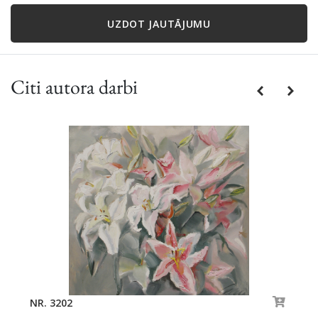
UZDOT JAUTĀJUMU
Citi autora darbi
Previous
Next
NR. 3202