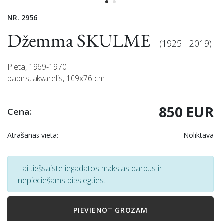
NR. 2956
Džemma SKULME
(1925 - 2019)
Pieta, 1969-1970
papīrs, akvarelis, 109x76 cm
850 EUR
Cena:
Atrašanās vieta:
Noliktava
Lai tiešsaistē iegādātos mākslas darbus ir
nepieciešams pieslēgties.
PIEVIENOT GROZAM