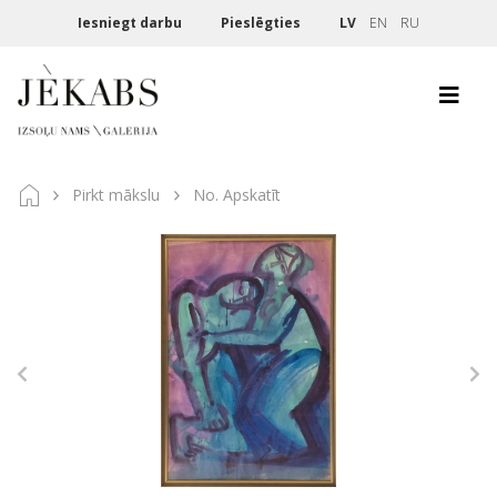
Iesniegt darbu
Pieslēgties
LV
EN
RU
Pirkt mākslu
No. Apskatīt