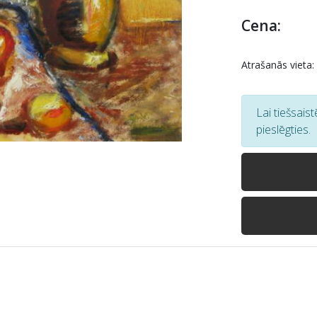
Cena:
Atrašanās vieta:
Lai tiešsais
pieslēgties.