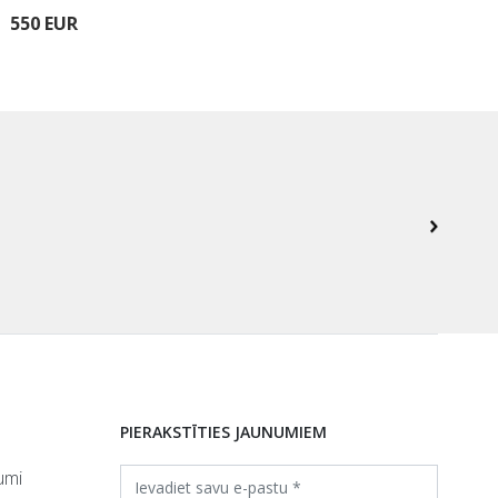
550 EUR
680
PIERAKSTĪTIES JAUNUMIEM
umi