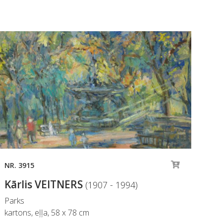
NR. 3915
NR.
Kārlis VEITNERS
Kā
(1907 - 1994)
Parks
Maz
kartons, eļļa, 58 x 78 cm
kar