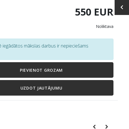
550 EUR
Noliktava
tē iegādātos mākslas darbus ir nepieciešams
PIEVIENOT GROZAM
UZDOT JAUTĀJUMU
Previous
Next