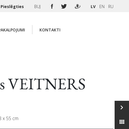
Pieslēgties
BUJ
LV
EN
RU
PAKALPOJUMI
KONTAKTI
lis VEITNERS
48 x 55 cm