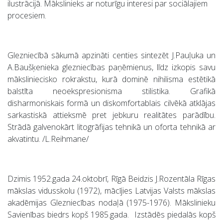
ilustrācijā. Mākslinieks ar noturīgu interesi par sociālajiem
procesiem.
Glezniecībā sākumā apzināti centies sintezēt J.Pauļuka un
A.Baušķenieka glezniecības paņēmienus, līdz izkopis savu
māksliniecisko rokrakstu, kurā dominē nihilisma estētikā
balstīta neoekspresionisma stilistika. Grafikā
disharmoniskais formā un diskomfortablais cilvēkā atklājas
sarkastiskā attieksmē pret jebkuru realitātes parādību.
Strādā galvenokārt litogrāfijas tehnikā un oforta tehnikā ar
akvatintu. /L.Reihmane/
Dzimis 1952.gada 24.oktobrī, Rīgā Beidzis J.Rozentāla Rīgas
mākslas vidusskolu (1972), mācījies Latvijas Valsts mākslas
akadēmijas Glezniecības nodaļā (1975-1976). Mākslinieku
Savienības biedrs kopš 1985.gada. Izstādēs piedalās kopš