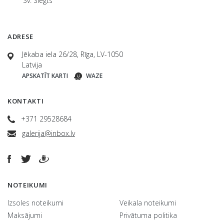
Sv. Slēgts
ADRESE
Jēkaba iela 26/28, Rīga, LV-1050
Latvija
APSKATĪT KARTI
WAZE
KONTAKTI
+371 29528684
galerija@inbox.lv
NOTEIKUMI
Izsoles noteikumi
Veikala noteikumi
Maksājumi
Privātuma politika