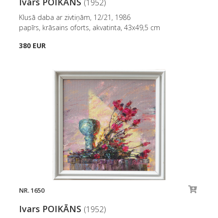
Ivars POIKĀNS
(1952)
Klusā daba ar zivtiņām, 12/21, 1986
papīrs, krāsains oforts, akvatinta, 43x49,5 cm
380 EUR
NR. 1650
Ivars POIKĀNS
(1952)