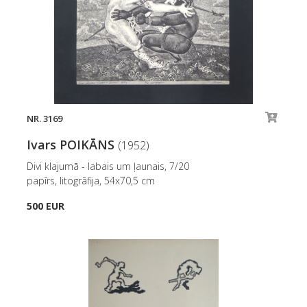
NR. 3169
Ivars POIKĀNS
(1952)
Divi klajumā - labais um ļaunais, 7/20
papīrs, litogrāfija, 54x70,5 cm
500 EUR