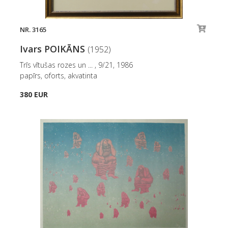
NR. 3165
Ivars POIKĀNS
(1952)
Trīs vītušas rozes un ... , 9/21, 1986
papīrs, oforts, akvatinta
380 EUR