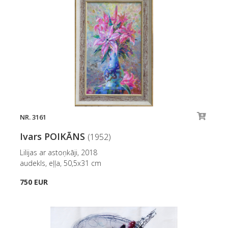
NR. 3161
Ivars POIKĀNS
(1952)
Lilijas ar astoņkāji, 2018
audekls, eļļa, 50,5x31 cm
750 EUR