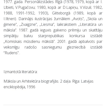
1977. gada. Personālizstādes Rīgā (1978, 1979, kopā ar I.
Lībieti, V.Pugačovu; 1980, kopā ar D.Lapiņu, V.Vizuli; 1982,
1988, 1991-1992, 1993), Gēteborgā (1989, kopā ar
I.Iltneri). Darinājis ilustrācijas žurnāliem „Avots”, „Skola un
ģimene”, „Zvaigzne”, „Liesma”, laikrakstiem „Literatūra un
māksla”. 1987. gadā ieguvis galveno prēmiju un skatītāju
simpātiju balvu starprepublikas konkursa izstādē
„Komiskais mūsdienu mākslā”. 2001. gadā apbalvots par
veiksmīgu radošo sasniegumu glezniecībā izstādē
“Rudens”.
Izmantotā literatūra:
Māksla un Arhitektūra biografijās. 2 daļa. Rīga: Latvijas
enciklopēdija, 1996