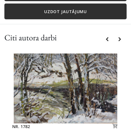
UZDOT JAUTĀJUMU
Citi autora darbi
Previous
Next
NR. 1782