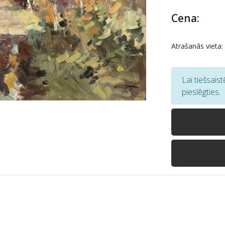
Cena:
Atrašanās vieta:
Lai tiešsais
pieslēgties.