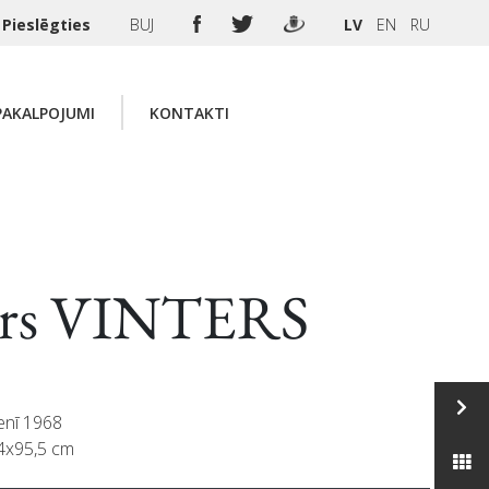
Pieslēgties
BUJ
LV
EN
RU
PAKALPOJUMI
KONTAKTI
ars VINTERS
enī 1968
74x95,5 cm