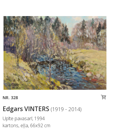
NR. 328
NR.
Edgars VINTERS
Ed
(1919 - 2014)
Upīte pavasarī, 1994
Dau
kartons, eļļa, 66x92 cm
kart