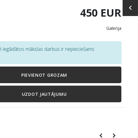
450 EUR
Galerija
tē iegādātos mākslas darbus ir nepieciešams
PIEVIENOT GROZAM
UZDOT JAUTĀJUMU
Previous
Next