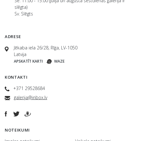
Se. 11:00 - 15:00 (jūlijā un augustā sestdienās galerija ir
slēgta)
Sv. Slēgts
ADRESE
Jēkaba iela 26/28, Rīga, LV-1050
Latvija
APSKATĪT KARTI
WAZE
KONTAKTI
+371 29528684
galerija@inbox.lv
NOTEIKUMI