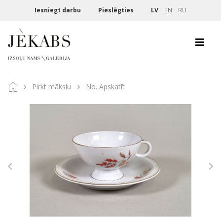
Iesniegt darbu
Pieslēgties
LV
EN
RU
Pirkt mākslu
No. Apskatīt