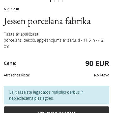
NR. 1238
Jessen porcelāna fabrika
Tasīte ar apakštasīti
porcelāns, dekols, apgleznojums ar zeltu, d - 11,5, h - 4,2
cm
90 EUR
Cena:
Atrašanās vieta:
Noliktava
Lai tiešsaistē iegādātos mākslas darbus ir
nepieciešams pieslēgties.