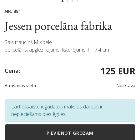
NR. 881
Jessen porcelāna fabrika
Sāls trauciņš Mikipele
porcelāns, apgleznojums, listerējums, h - 7,4 cm
125 EUR
Cena:
Atrašanās vieta:
Noliktava
Lai tiešsaistē iegādātos mākslas darbus ir
nepieciešams pieslēgties.
PIEVIENOT GROZAM