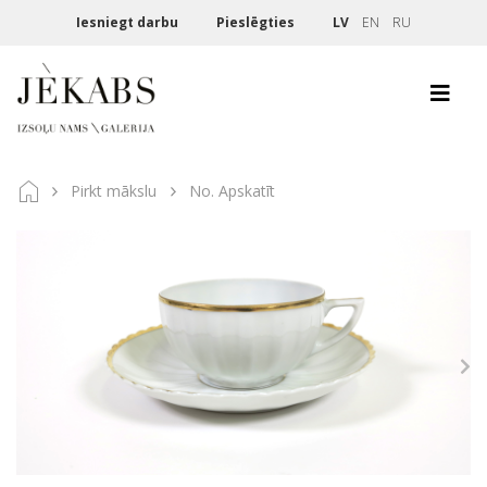
Iesniegt darbu
Pieslēgties
LV
EN
RU
Pirkt mākslu
No. Apskatīt