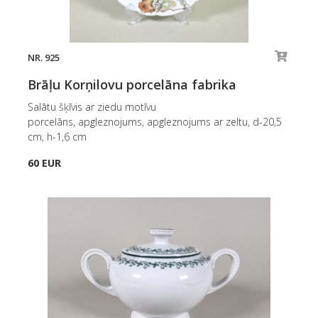
NR. 925
Brāļu Korņilovu porcelāna fabrika
Salātu šķīvis ar ziedu motīvu
porcelāns, apgleznojums, apgleznojums ar zeltu, d-20,5
cm, h-1,6 cm
60 EUR