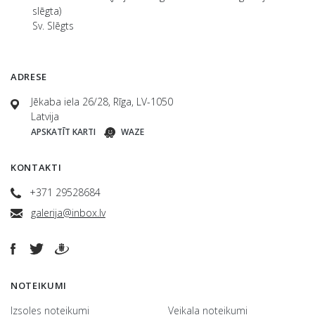
slēgta)
Sv. Slēgts
ADRESE
Jēkaba iela 26/28, Rīga, LV-1050
Latvija
APSKATĪT KARTI
WAZE
KONTAKTI
+371 29528684
galerija@inbox.lv
NOTEIKUMI
Izsoles noteikumi
Veikala noteikumi