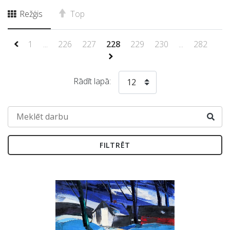
Režģis
Top
1
...
226
227
228
229
230
...
282
Rādīt lapā:
12
FILTRĒT