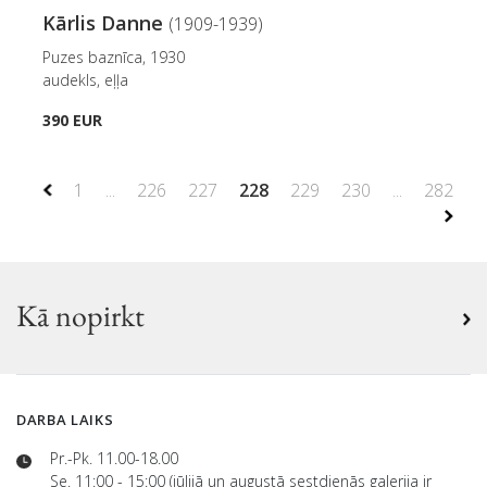
Kārlis Danne
(1909-1939)
Puzes baznīca, 1930
audekls, eļļa
390 EUR
1
...
226
227
228
229
230
...
282
Kā nopirkt
DARBA LAIKS
Pr.-Pk. 11.00-18.00
Se. 11:00 - 15:00 (jūlijā un augustā sestdienās galerija ir