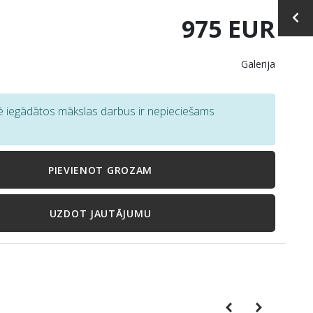
975 EUR
Galerija
tē iegādātos mākslas darbus ir nepieciešams
PIEVIENOT GROZAM
UZDOT JAUTĀJUMU
Previous
Next