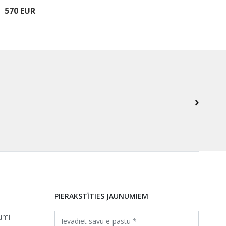
570 EUR
570
PIERAKSTĪTIES JAUNUMIEM
umi