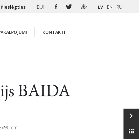
Pieslēgties
BUJ
LV
EN
RU
PAKALPOJUMI
KONTAKTI
rijs BAIDA
45x90 cm