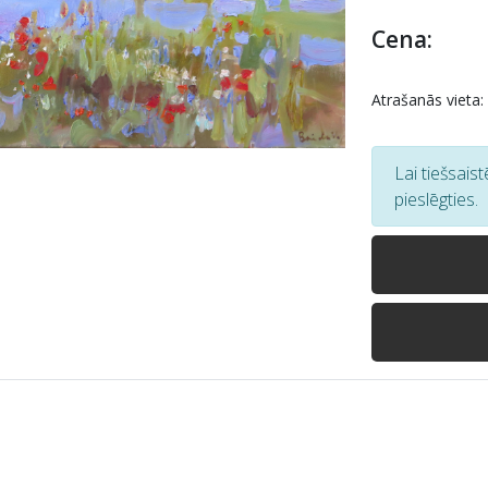
Cena:
Atrašanās vieta:
Lai tiešsais
pieslēgties.