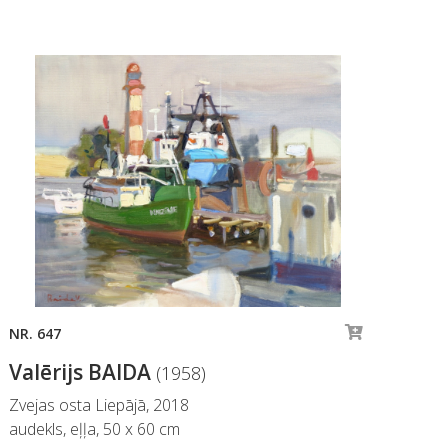
NR. 647
NR.
Valērijs BAIDA
Va
(1958)
Zvejas osta Liepājā, 2018
Dāl
audekls, eļļa, 50 x 60 cm
aud