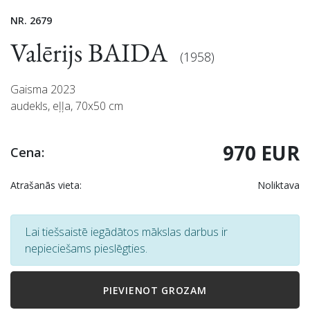
NR. 2679
Valērijs BAIDA
(1958)
Gaisma 2023
audekls, eļļa, 70x50 cm
970 EUR
Cena:
Atrašanās vieta:
Noliktava
Lai tiešsaistē iegādātos mākslas darbus ir
nepieciešams pieslēgties.
PIEVIENOT GROZAM