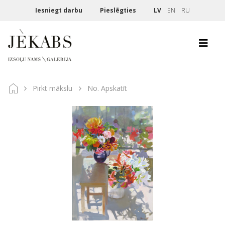
Iesniegt darbu
Pieslēgties
LV
EN
RU
Pirkt mākslu
No. Apskatīt