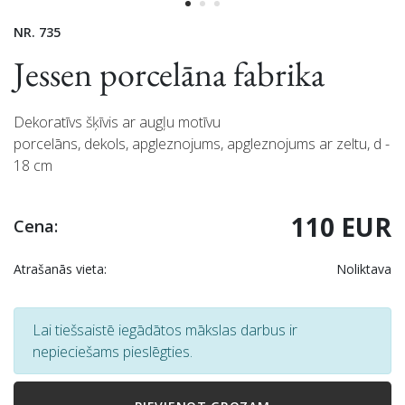
NR. 735
Jessen porcelāna fabrika
Dekoratīvs šķīvis ar augļu motīvu
porcelāns, dekols, apgleznojums, apgleznojums ar zeltu, d -
18 cm
110 EUR
Cena:
Atrašanās vieta:
Noliktava
Lai tiešsaistē iegādātos mākslas darbus ir
nepieciešams pieslēgties.