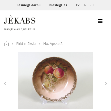
Iesniegt darbu
Pieslēgties
LV
EN
RU
Pirkt mākslu
No. Apskatīt