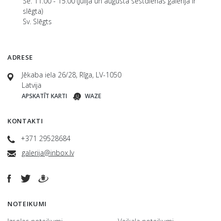
Se. 11:00 - 15:00 (jūlijā un augustā sestdienās galerija ir
slēgta)
Sv. Slēgts
ADRESE
Jēkaba iela 26/28, Rīga, LV-1050
Latvija
APSKATĪT KARTI
WAZE
KONTAKTI
+371 29528684
galerija@inbox.lv
NOTEIKUMI