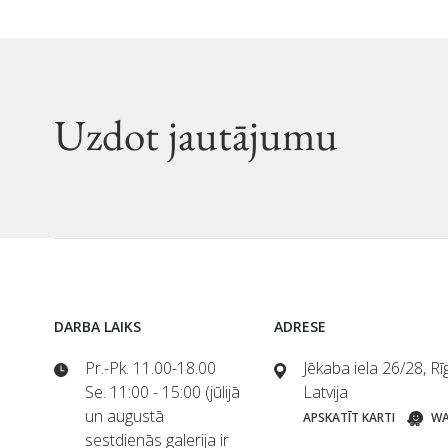
Uzdot jautājumu
DARBA LAIKS
ADRESE
Pr.-Pk. 11.00-18.00
Jēkaba iela 26/28, R
Se. 11:00 - 15:00 (jūlijā
Latvija
un augustā
APSKATĪT KARTI
WA
sestdienās galerija ir