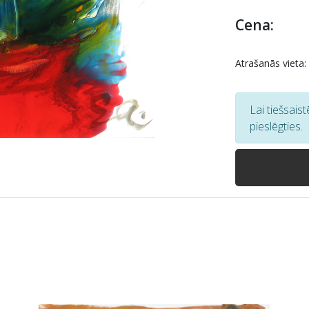
Cena:
Atrašanās vieta:
Lai tiešsais
pieslēgties.