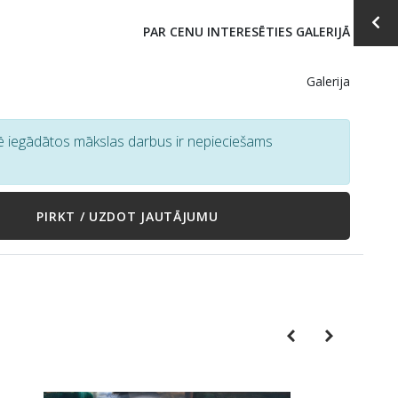
PAR CENU INTERESĒTIES GALERIJĀ
Galerija
tē iegādātos mākslas darbus ir nepieciešams
PIRKT / UZDOT JAUTĀJUMU
Previous
Next