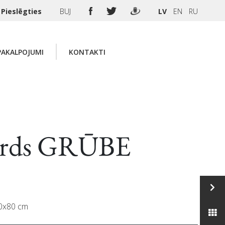
Pieslēgties
BUJ
LV
EN
RU
PAKALPOJUMI
KONTAKTI
ards GRŪBE
80x80 cm