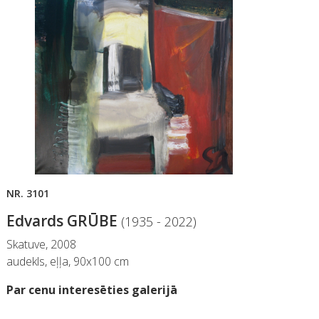
NR. 3101
NR.
Edvards GRŪBE
Ed
(1935 - 2022)
Skatuve, 2008
Māt
audekls, eļļa, 90x100 cm
aud
Par cenu interesēties galerijā
Par