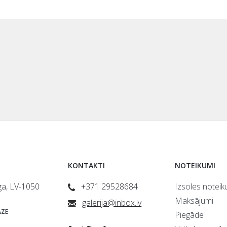
KONTAKTI
NOTEIKUMI
īga, LV-1050
+371 29528684
Izsoles noteik
Maksājumi
galerija@inbox.lv
ZE
Piegāde