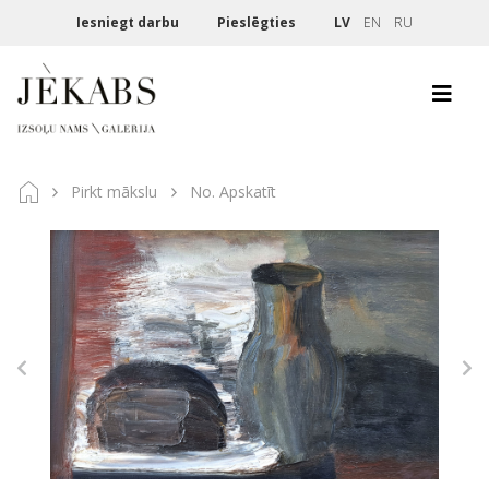
Iesniegt darbu
Pieslēgties
LV
EN
RU
Pirkt mākslu
No. Apskatīt