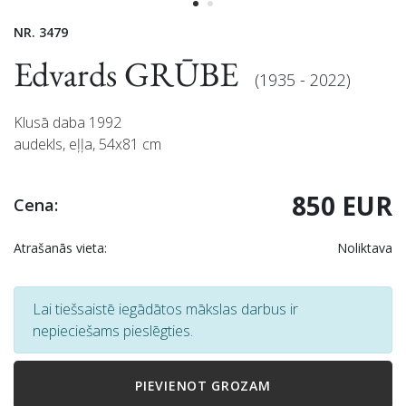
NR. 3479
Edvards GRŪBE
(1935 - 2022)
Klusā daba 1992
audekls, eļļa, 54x81 cm
850 EUR
Cena:
Atrašanās vieta:
Noliktava
Lai tiešsaistē iegādātos mākslas darbus ir
nepieciešams pieslēgties.
PIEVIENOT GROZAM