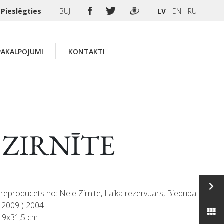
Pieslēgties
BUJ
LV
EN
RU
PAKALPOJUMI
KONTAKTI
e ZIRNĪTE
reproducēts no: Nele Zirnīte, Laika rezervuārs, Biedrība
, 2009 ) 2004
 19x31,5 cm