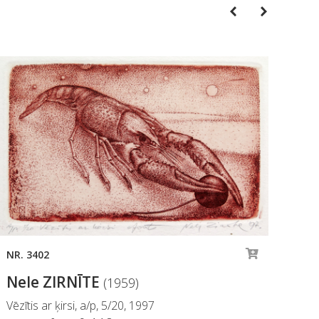
Previous
Next
NR. 3402
NR.
Nele ZIRNĪTE
Ne
(1959)
Vēzītis ar ķirsi, a/p, 5/20, 1997
XXX