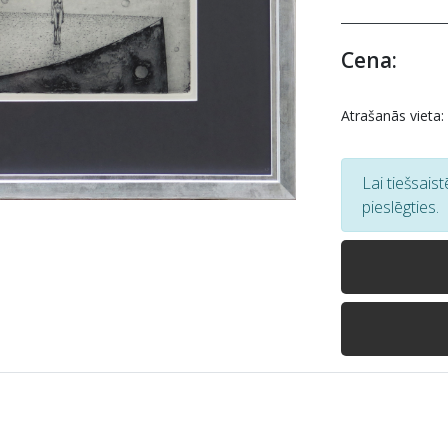
Cena:
Atrašanās vieta:
Lai tiešsais
pieslēgties.