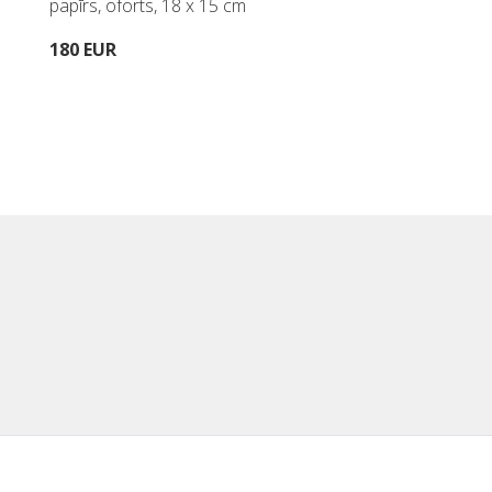
papīrs, oforts, 18 x 15 cm
180 EUR