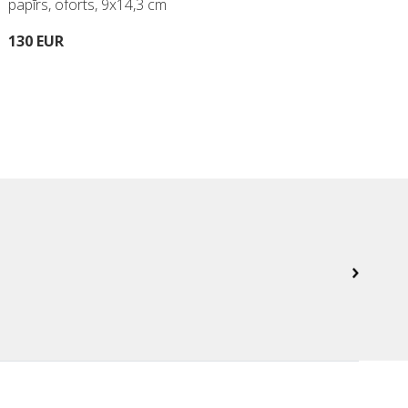
papīrs, oforts, 9x14,3 cm
pap
130 EUR
260