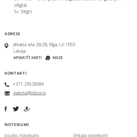
slēgta)
Sv. Slēgts
ADRESE
Jēkaba iela 26/28, Rīga, LV-1050
Latvija
APSKATĪT KARTI
WAZE
KONTAKTI
+371 29528684
galerija@inbox.lv
NOTEIKUMI
Izsoles noteikumi
Veikala noteikumi