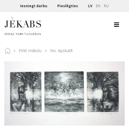
Iesniegt darbu
Pieslēgties
LV
EN
RU
Pirkt mākslu
No. Apskatīt