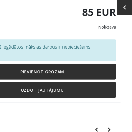
85 EUR
Noliktava
tē iegādātos mākslas darbus ir nepieciešams
PIEVIENOT GROZAM
UZDOT JAUTĀJUMU
Previous
Next