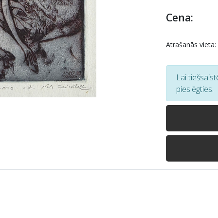
Cena:
Atrašanās vieta:
Lai tiešsais
pieslēgties.