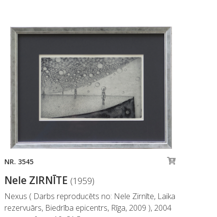
NR. 3545
NR.
Nele ZIRNĪTE
Ne
(1959)
Nexus ( Darbs reproducēts no: Nele Zirnīte, Laika
Vēzī
rezervuārs, Biedrība epicentrs, Rīga, 2009 ), 2004
pap