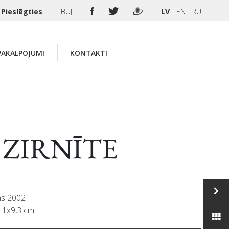
Pieslēgties
BUJ
LV
EN
RU
PAKALPOJUMI
KONTAKTI
e ZIRNĪTE
ms 2002
 11x9,3 cm