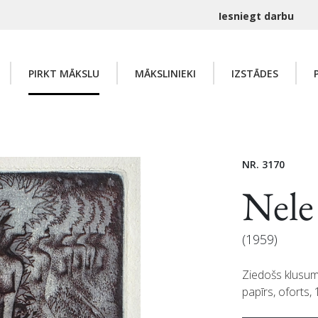
Iesniegt darbu
PIRKT MĀKSLU
MĀKSLINIEKI
IZSTĀDES
NR. 3170
Nel
(1959)
Ziedošs klusu
papīrs, oforts,