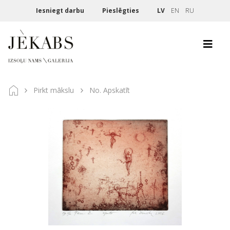
Iesniegt darbu
Pieslēgties
LV
EN
RU
Pirkt mākslu
No. Apskatīt