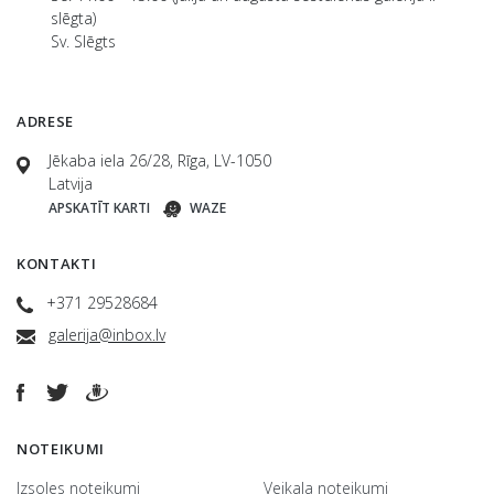
slēgta)
Sv. Slēgts
ADRESE
Jēkaba iela 26/28, Rīga, LV-1050
Latvija
APSKATĪT KARTI
WAZE
KONTAKTI
+371 29528684
galerija@inbox.lv
NOTEIKUMI
Izsoles noteikumi
Veikala noteikumi