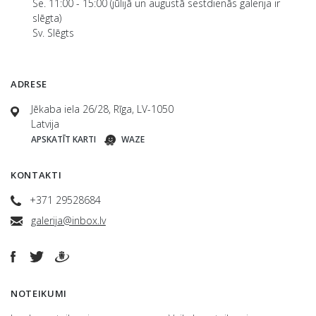
Se. 11:00 - 15:00 (jūlijā un augustā sestdienās galerija ir
slēgta)
Sv. Slēgts
ADRESE
Jēkaba iela 26/28, Rīga, LV-1050
Latvija
APSKATĪT KARTI
WAZE
KONTAKTI
+371 29528684
galerija@inbox.lv
NOTEIKUMI