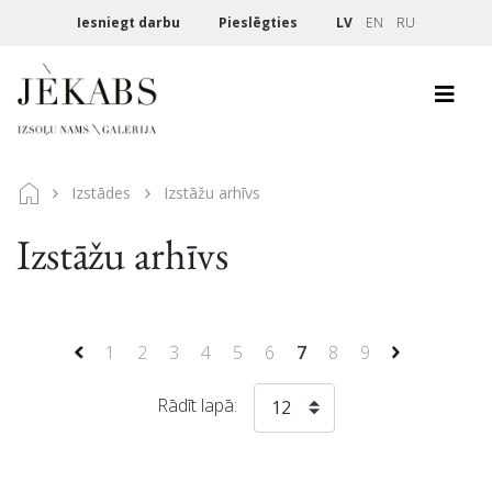
Iesniegt darbu
Pieslēgties
LV
EN
RU
Izstādes
Izstāžu arhīvs
Izstāžu arhīvs
1
2
3
4
5
6
7
8
9
Rādīt lapā:
12