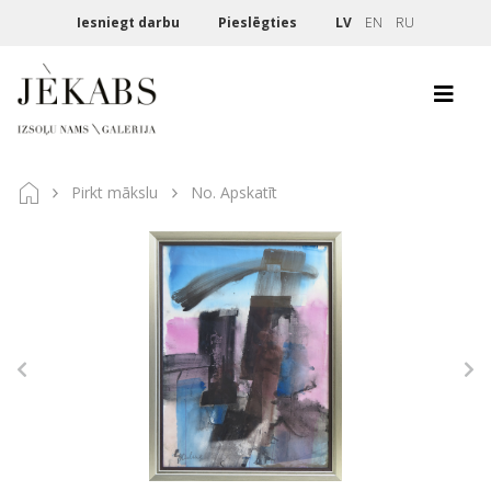
Iesniegt darbu
Pieslēgties
LV
EN
RU
Pirkt mākslu
No. Apskatīt