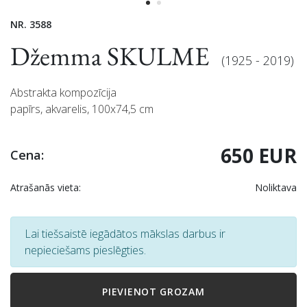
NR. 3588
Džemma SKULME
(1925 - 2019)
Abstrakta kompozīcija
papīrs, akvarelis, 100x74,5 cm
650 EUR
Cena:
Atrašanās vieta:
Noliktava
Lai tiešsaistē iegādātos mākslas darbus ir
nepieciešams pieslēgties.
PIEVIENOT GROZAM