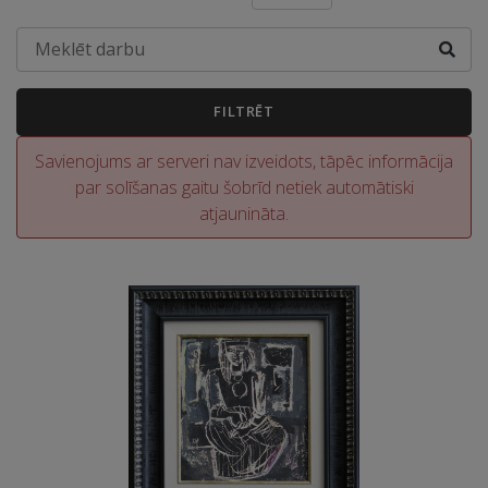
FILTRĒT
Savienojums ar serveri nav izveidots, tāpēc informācija
par solīšanas gaitu šobrīd netiek automātiski
atjaunināta.