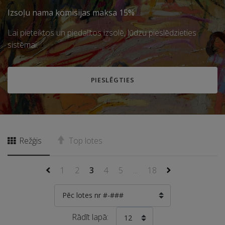
Izsoļu nama komisijas maksa 15%
Lai pieteiktos un piedalītos izsolē, lūdzu pieslēdzieties
sistēmai.
PIESLĒGTIES
Režģis
Top lotes
1
2
3
4
5
...
18
Pēc lotes nr #-###
Rādīt lapā:
12