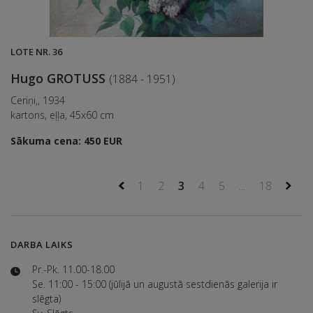
LOTE NR. 36
Hugo GROTUSS
(1884 - 1951)
Ceriņi,, 1934
kartons, eļļa, 45x60 cm
Sākuma cena: 450 EUR
1
2
3
4
5
...
18
DARBA LAIKS
Pr.-Pk. 11.00-18.00
Se. 11:00 - 15:00 (jūlijā un augustā sestdienās galerija ir
slēgta)