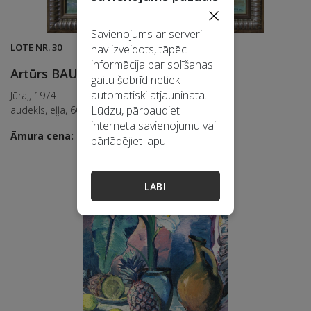
×
Savienojums ar serveri
LOTE NR. 30
nav izveidots, tāpēc
informācija par solīšanas
Artūrs BAUMANIS
(1892 - 1975)
gaitu šobrīd netiek
automātiski atjaunināta.
Jūra,, 1974
Lūdzu, pārbaudiet
audekls, eļļa, 60x90 cm
interneta savienojumu vai
Āmura cena: 450 EUR
pārlādējiet lapu.
LABI