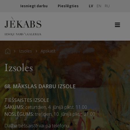
Iesniegt darbu
Pieslēgties
LV
EN
RU
Izsoles
Apskatīt
Izsoles
68. MĀKSLAS DARBU IZSOLE
TIEŠSAISTES IZSOLE
SĀKUMS:
ceturtdien, 4. jūnijā plkst. 11.00
NOSLĒGUMS:
trešdien, 10. jūnijā plkst. 21.00
Dalība tiešsaistē vai pa telefonu.