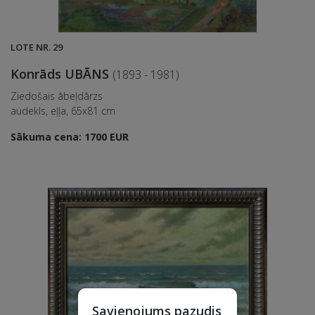
LOTE NR. 29
Konrāds UBĀNS
(1893 - 1981)
Ziedošais ābeļdārzs
audekls, eļļa, 65x81 cm
Sākuma cena: 1700 EUR
Savienojums pazudis