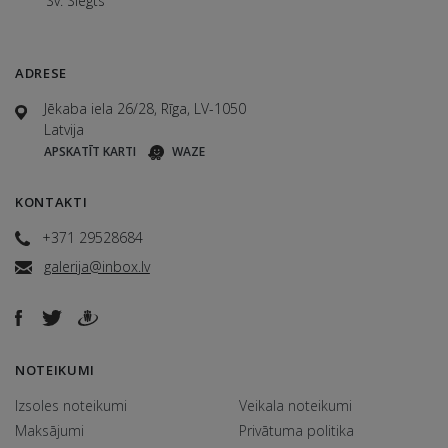
Sv. Slēgts
ADRESE
Jēkaba iela 26/28, Rīga, LV-1050
Latvija
APSKATĪT KARTI
WAZE
KONTAKTI
+371 29528684
galerija@inbox.lv
NOTEIKUMI
Izsoles noteikumi
Veikala noteikumi
Maksājumi
Privātuma politika